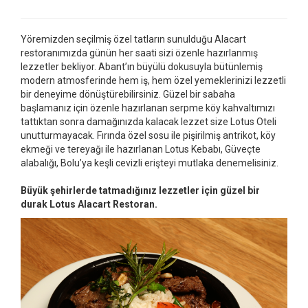
Yöremizden seçilmiş özel tatların sunulduğu Alacart
restoranımızda günün her saati sizi özenle hazırlanmış
lezzetler bekliyor. Abant’ın büyülü dokusuyla bütünlemiş
modern atmosferinde hem iş, hem özel yemeklerinizi lezzetli
bir deneyime dönüştürebilirsiniz. Güzel bir sabaha
başlamanız için özenle hazırlanan serpme köy kahvaltımızı
tattıktan sonra damağınızda kalacak lezzet size Lotus Oteli
unutturmayacak. Fırında özel sosu ile pişirilmiş antrikot, köy
ekmeği ve tereyağı ile hazırlanan Lotus Kebabı, Güveçte
alabalığı, Bolu’ya keşli cevizli erişteyi mutlaka denemelisiniz.
Büyük şehirlerde tatmadığınız lezzetler için güzel bir
durak Lotus Alacart Restoran.