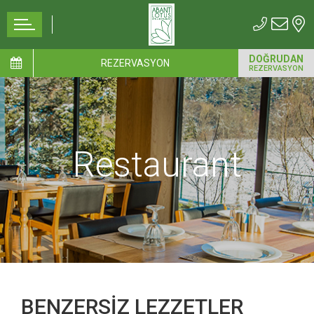
DOĞRUDAN
REZERVASYON
REZERVASYON
Restaurant
BENZERSİZ LEZZETLER